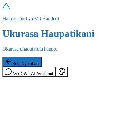
Halmashauri ya Mji Handeni
Ukurasa Haupatikani
Ukurasa unaoutafuta haupo.
Rudi Nyumbani
Ask GWF AI Assistant