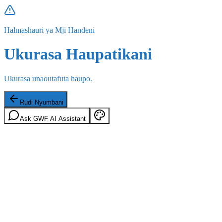
Halmashauri ya Mji Handeni
Ukurasa Haupatikani
Ukurasa unaoutafuta haupo.
Rudi Nyumbani
Ask GWF AI Assistant