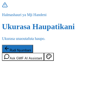
Halmashauri ya Mji Handeni
Ukurasa Haupatikani
Ukurasa unaoutafuta haupo.
Rudi Nyumbani
Ask GWF AI Assistant