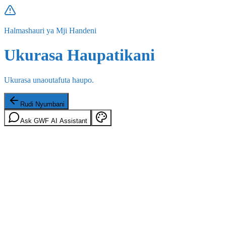
Halmashauri ya Mji Handeni
Ukurasa Haupatikani
Ukurasa unaoutafuta haupo.
Rudi Nyumbani
Ask GWF AI Assistant