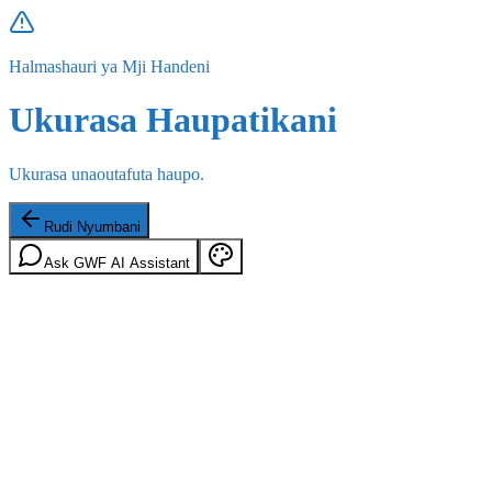
Halmashauri ya Mji Handeni
Ukurasa Haupatikani
Ukurasa unaoutafuta haupo.
Rudi Nyumbani
Ask GWF AI Assistant