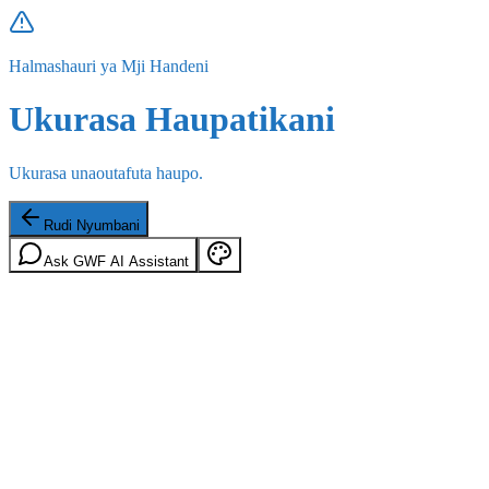
Halmashauri ya Mji Handeni
Ukurasa Haupatikani
Ukurasa unaoutafuta haupo.
Rudi Nyumbani
Ask GWF AI Assistant